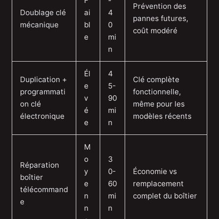
F
-
Prévention des
Doublage clé
ai
4
pannes futures,
mécanique
bl
0
coût modéré
e
mi
n
Él
4
Duplication +
Clé complète
e
5-
programmati
fonctionnelle,
v
90
on clé
même pour les
é
mi
électronique
modèles récents
e
n
M
o
3
Réparation
y
0-
Économie vs
boîtier
e
60
remplacement
télécommand
n
mi
complet du boîtier
e
n
n