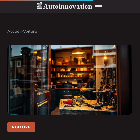
Autoinnovation
📰
Accueil
›
Voiture
VOITURE