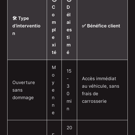
C
D
o
él
🛠️ Type
m
ai
d’interventio
✅ Bénéfice client
pl
es
n
e
ti
xi
m
té
é
M
15
o
-
Accès immédiat
Ouverture
y
3
au véhicule, sans
sans
e
0
frais de
dommage
n
mi
carrosserie
n
n
e
20