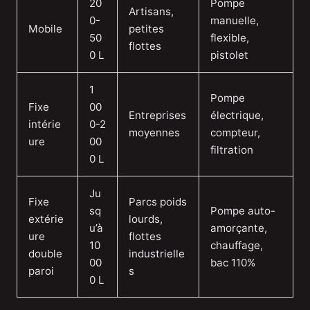
20
Pompe
Artisans,
0-
manuelle,
Mobile
petites
50
flexible,
flottes
0 L
pistolet
1
Pompe
Fixe
00
Entreprises
électrique,
intérie
0-2
moyennes
compteur,
ure
00
filtration
0 L
Ju
Fixe
Parcs poids
sq
Pompe auto-
extérie
lourds,
u’à
amorçante,
ure
flottes
10
chauffage,
double
industrielle
00
bac 110%
paroi
s
0 L