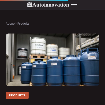
Autoinnovation
📰
Accueil
›
Produits
PRODUITS