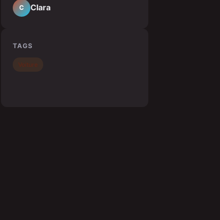
Clara
C
TAGS
Voiture