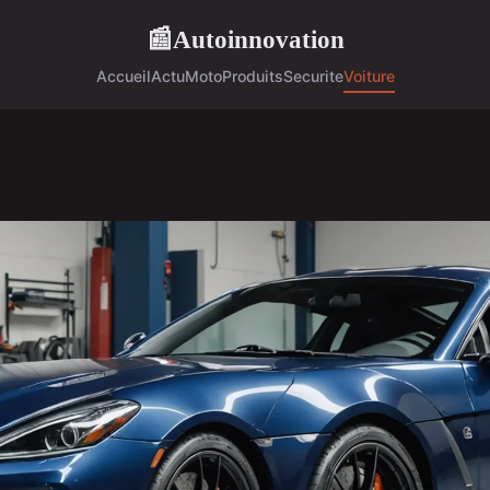
Autoinnovation
📰
Accueil
Actu
Moto
Produits
Securite
Voiture